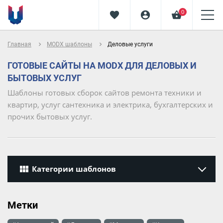
0
favorite
account_circle
shopping_basket
navigate_next
navigate_next
Главная
MODX шаблоны
Деловые услуги
ГОТОВЫЕ САЙТЫ НА MODX ДЛЯ ДЕЛОВЫХ И
БЫТОВЫХ УСЛУГ
Шаблоны готовых сборок сайтов ремонта техники и
квартир, услуг сантехника и электрика, бухгалтерских и
прочих бытовых услуг.
view_module
Категории шаблонов
Метки