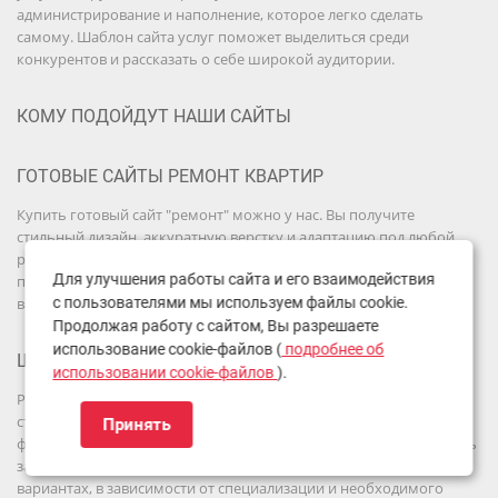
администрирование и наполнение, которое легко сделать
самому. Шаблон сайта услуг поможет выделиться среди
конкурентов и рассказать о себе широкой аудитории.
КОМУ ПОДОЙДУТ НАШИ САЙТЫ
ГОТОВЫЕ САЙТЫ РЕМОНТ КВАРТИР
Купить готовый сайт "ремонт" можно у нас. Вы получите
стильный дизайн, аккуратную верстку и адаптацию под любой
размер экрана дисплея. Скачать шаблон сайта ремонт можно
Для улучшения работы сайта и его взаимодействия
после оплаты, останется только выбрать подходящий именно
вам.
с пользователями мы используем файлы cookie.
Продолжая работу с сайтом, Вы разрешаете
использование cookie-файлов (
подробнее об
ШАБЛОНЫ САЙТА РЕМОНТ БЫТОВОЙ ТЕХНИКИ
использовании cookie-файлов
).
Ремонт бытовой техники - шаблон сайта с уникальной
структурой. Познакомьте клиента с тем, что вы умеете и через
Принять
форму обратной связи он сможет обсудить детали, а вы получить
заказ. Шаблон сайта ремонта техники представлен в различных
вариантах, в зависимости от специализации и необходимого