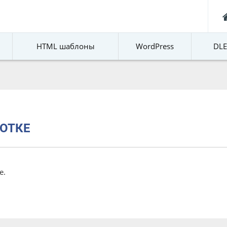
HTML шаблоны
WordPress
DL
ОТКЕ
е.