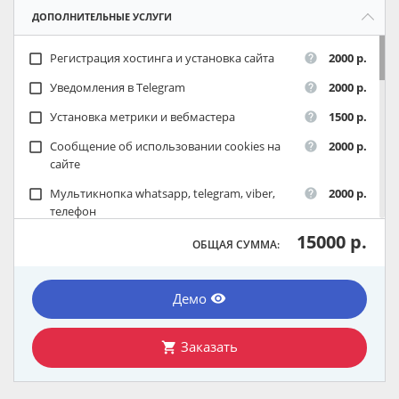
ДОПОЛНИТЕЛЬНЫЕ УСЛУГИ
Регистрация хостинга и установка сайта
2000 р.
check_box_outline_blank
help
Уведомления в Telegram
2000 р.
check_box_outline_blank
help
Установка метрики и вебмастера
1500 р.
check_box_outline_blank
help
Сообщение об использовании cookies на
2000 р.
check_box_outline_blank
help
сайте
Мультикнопка whatsapp, telegram, viber,
2000 р.
check_box_outline_blank
help
телефон
15000 р.
ОБЩАЯ СУММА:
Демо
remove_red_eye
Заказать
shopping_cart