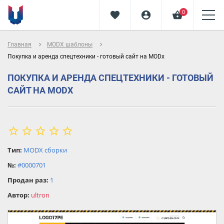
0
favorite
account_circle
shopping_basket
navigate_next
navigate_next
Главная
MODX шаблоны
Покупка и аренда спецтехники - готовый сайт на MODx
ПОКУПКА И АРЕНДА СПЕЦТЕХНИКИ - ГОТОВЫЙ
САЙТ НА MODX
star_border
star
star_border
star_border
star_border
star_border
star
Тип:
MODX сборки
star
№:
#0000701
star
Продан раз:
1
star
Автор:
ultron