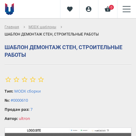
0
favorite
account_circle
shopping_basket
navigate_next
navigate_next
Главная
MODX шаблоны
ШАБЛОН ДЕМОНТАЖ СТЕН, СТРОИТЕЛЬНЫЕ РАБОТЫ
ШАБЛОН ДЕМОНТАЖ СТЕН, СТРОИТЕЛЬНЫЕ
РАБОТЫ
star_border
star
star_border
star_border
star_border
star_border
star
Тип:
MODX сборки
star
№:
#0000610
star
Продан раз:
7
star
Автор:
ultron