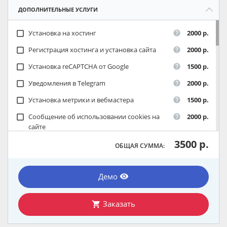
ДОПОЛНИТЕЛЬНЫЕ УСЛУГИ
Установка на хостинг
2000 р.
check_box_outline_blank
help
Регистрация хостинга и установка сайта
2000 р.
check_box_outline_blank
help
Установка reCAPTCHA от Google
1500 р.
check_box_outline_blank
help
Уведомления в Telegram
2000 р.
check_box_outline_blank
help
Установка метрики и вебмастера
1500 р.
check_box_outline_blank
help
Сообщение об использовании cookies на
2000 р.
check_box_outline_blank
help
сайте
3500 р.
ОБЩАЯ СУММА:
Демо
remove_red_eye
Заказать
shopping_cart