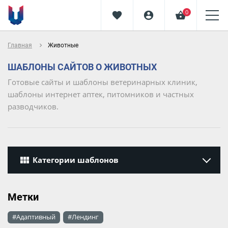
0
favorite
account_circle
shopping_basket
navigate_next
Главная
Животные
ШАБЛОНЫ САЙТОВ О ЖИВОТНЫХ
Готовые сайты и шаблоны ветеринарных клиник,
шаблоны интернет аптек, питомников и частных
разводчиков.
view_module
Категории шаблонов
Метки
#Адаптивный
#Лендинг