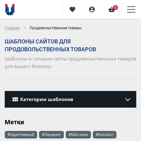
0
favorite
account_circle
shopping_basket
navigate_next
Главная
Продовольственные товары
ШАБЛОНЫ САЙТОВ ДЛЯ
ПРОДОВОЛЬСТВЕННЫХ ТОВАРОВ
Шаблоны и готовые сайты продовольственных товаров
для вашего бизнеса.
view_module
Категории шаблонов
Метки
#Адаптивный
#Лендинг
#Магазин
#Каталог