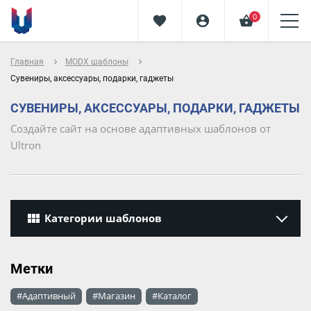
0
favorite
account_circle
shopping_basket
navigate_next
navigate_next
Главная
MODX шаблоны
Сувениры, аксессуары, подарки, гаджеты
СУВЕНИРЫ, АКСЕССУАРЫ, ПОДАРКИ, ГАДЖЕТЫ
Создайте сайт на основе адаптивных шаблонов от
Ultron
view_module
Категории шаблонов
Метки
#Адаптивный
#Магазин
#Каталог