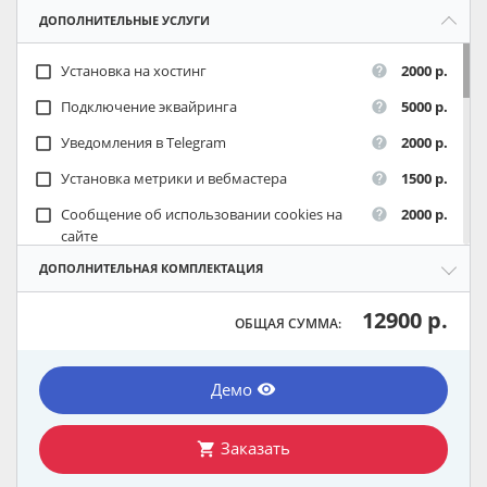
ДОПОЛНИТЕЛЬНЫЕ УСЛУГИ
Установка на хостинг
2000 р.
check_box_outline_blank
help
Подключение эквайринга
5000 р.
check_box_outline_blank
help
Уведомления в Telegram
2000 р.
check_box_outline_blank
help
Установка метрики и вебмастера
1500 р.
check_box_outline_blank
help
Сообщение об использовании cookies на
2000 р.
check_box_outline_blank
help
сайте
ДОПОЛНИТЕЛЬНАЯ КОМПЛЕКТАЦИЯ
12900 р.
ОБЩАЯ СУММА:
Демо
remove_red_eye
Заказать
shopping_cart