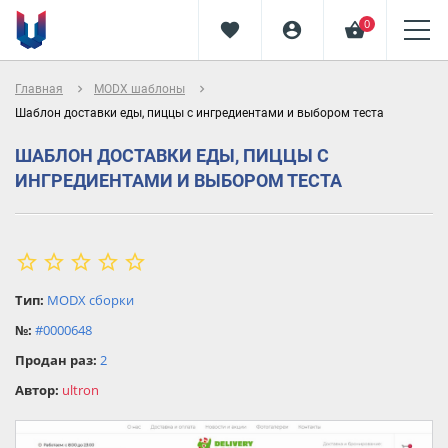
0
favorite
account_circle
shopping_basket
navigate_next
navigate_next
Главная
MODX шаблоны
Шаблон доставки еды, пиццы с ингредиентами и выбором теста
ШАБЛОН ДОСТАВКИ ЕДЫ, ПИЦЦЫ С
ИНГРЕДИЕНТАМИ И ВЫБОРОМ ТЕСТА
star_border
star
star_border
star_border
star_border
star_border
star
Тип:
MODX сборки
star
№:
#0000648
star
Продан раз:
2
star
Автор:
ultron