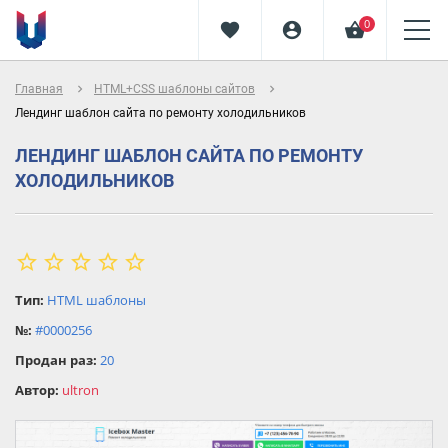
0
favorite
account_circle
shopping_basket
navigate_next
navigate_next
Главная
HTML+CSS шаблоны сайтов
Лендинг шаблон сайта по ремонту холодильников
ЛЕНДИНГ ШАБЛОН САЙТА ПО РЕМОНТУ
ХОЛОДИЛЬНИКОВ
star_border
star
star_border
star_border
star_border
star_border
star
Тип:
HTML шаблоны
star
№:
#0000256
star
Продан раз:
20
star
Автор:
ultron