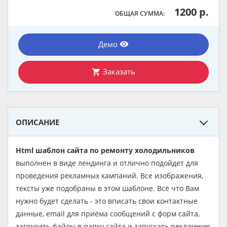
1200 р.
ОБЩАЯ СУММА:
Демо
remove_red_eye
Заказать
shopping_cart
ОПИСАНИЕ
Html шаблон сайта по ремонту холодильников
выполнен в виде лендинга и отлично подойдет для
проведения рекламных кампаний. Все изображения,
тексты уже подобраны в этом шаблоне. Всё что Вам
нужно будет сделать - это вписать свои контактные
данные, email для приёма сообщений с форм сайта,
загрузить файлы в папку сайта и запускать рекламную