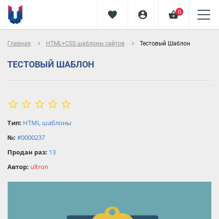
0
favorite
account_circle
shopping_basket
navigate_next
navigate_next
Главная
HTML+CSS шаблоны сайтов
Тестовый Шаблон
ТЕСТОВЫЙ ШАБЛОН
star_border
star
star_border
star_border
star_border
star_border
star
Тип:
HTML шаблоны
star
№:
#0000237
star
Продан раз:
13
star
Автор:
ultron