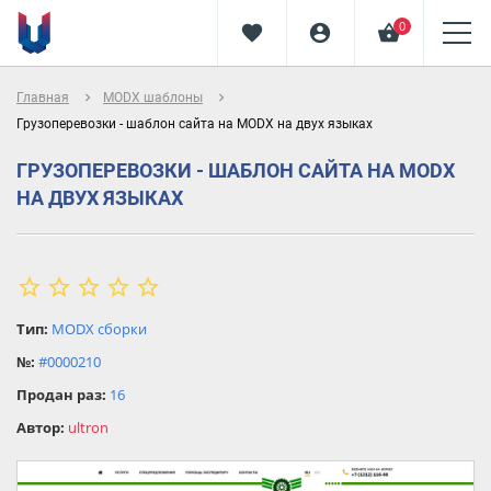
0
favorite
account_circle
shopping_basket
navigate_next
navigate_next
Главная
MODX шаблоны
Грузоперевозки - шаблон сайта на MODX на двух языках
ГРУЗОПЕРЕВОЗКИ - ШАБЛОН САЙТА НА MODX
НА ДВУХ ЯЗЫКАХ
star_border
star
star_border
star_border
star_border
star_border
star
Тип:
MODX сборки
star
№:
#0000210
star
Продан раз:
16
star
Автор:
ultron