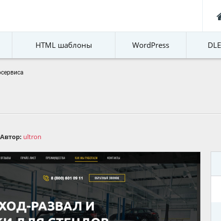
HTML шаблоны
WordPress
DL
осервиса
Автор:
ultron