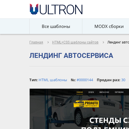
Все шаблоны
MODX сборки
navigate_next
navigate_next
Главная
HTML+CSS шаблоны сайтов
Лендинг авт
ЛЕНДИНГ АВТОСЕРВИСА
Тип:
HTML шаблоны
№:
#0000144
Продан раз:
30