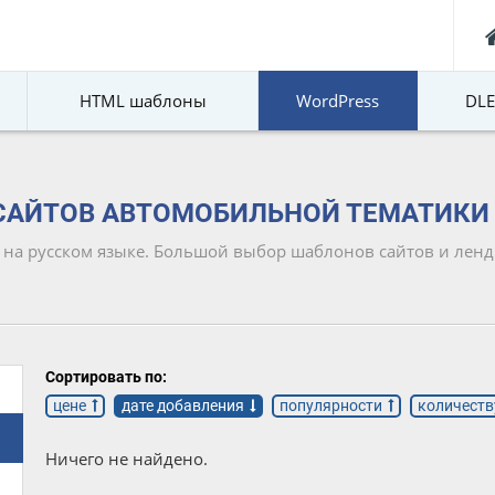
HTML шаблоны
WordPress
DL
САЙТОВ АВТОМОБИЛЬНОЙ ТЕМАТИКИ
 русском языке. Большой выбор шаблонов сайтов и ленди
Сортировать по:
цене
дате добавления
популярности
количеств
Ничего не найдено.