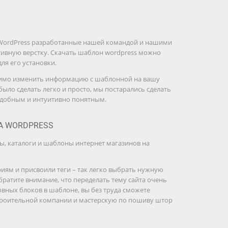
WordPress разработанные нашей командой и нашими
ивную верстку. Скачать шаблон wordpress можно
для его установки.
ходимо изменить информацию с шаблонной на вашу
было сделать легко и просто, мы постарались сделать
удобным и интуитивно понятным.
А WORDPRESS
ы, каталоги и шаблоны интернет магазинов на
иям и присвоили теги – так легко выбрать нужную
братите внимание, что переделать тему сайта очень
новных блоков в шаблоне, вы без труда сможете
строительной компании и мастерскую по пошиву штор