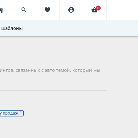
0
search
favorite
account_circle
shopping_basket
E шаблоны
нгов, связанных с авто темой, который мы
у продаж