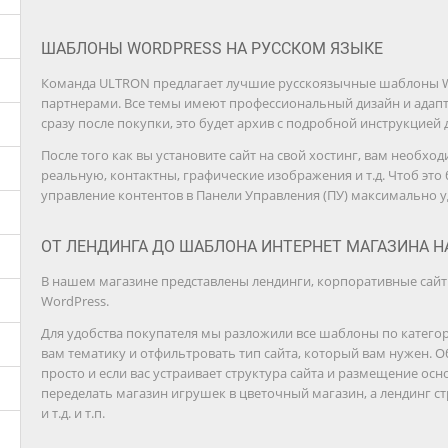
ШАБЛОНЫ WORDPRESS НА РУССКОМ ЯЗЫКЕ
Команда ULTRON предлагает лучшие русскоязычные шаблоны 
партнерами. Все темы имеют профессиональный дизайн и адапт
сразу после покупки, это будет архив с подробной инструкцией 
После того как вы установите сайт на свой хостинг, вам необ
реальную, контактны, графические изображения и т.д. Чтоб это 
управление контентов в Панели Управления (ПУ) максимально 
ОТ ЛЕНДИНГА ДО ШАБЛОНА ИНТЕРНЕТ МАГАЗИНА Н
В нашем магазине представлены лендинги, корпоративные сайт
WordPress.
Для удобства покупателя мы разложили все шаблоны по категор
вам тематику и отфильтровать тип сайта, который вам нужен. О
просто и если вас устраивает структура сайта и размещение ос
переделать магазин игрушек в цветочный магазин, а лендинг 
и т.д. и т.п.