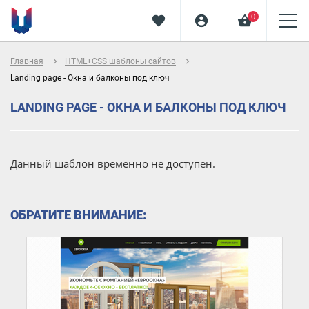
0
favorite
account_circle
shopping_basket
navigate_next
navigate_next
Главная
HTML+CSS шаблоны сайтов
Landing page - Окна и балконы под ключ
LANDING PAGE - ОКНА И БАЛКОНЫ ПОД КЛЮЧ
Данный шаблон временно не доступен.
ОБРАТИТЕ ВНИМАНИЕ: