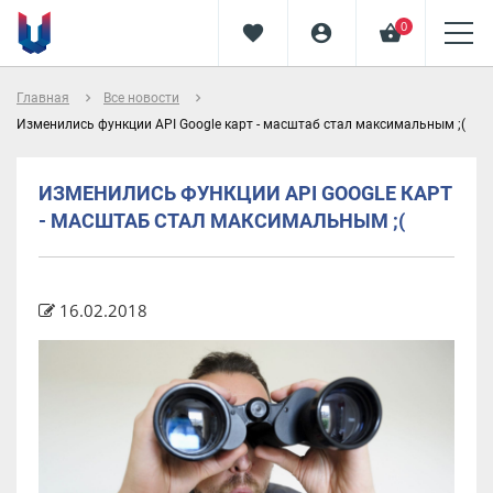
0
favorite
account_circle
shopping_basket
navigate_next
navigate_next
Главная
Все новости
Изменились функции API Google карт - масштаб стал максимальным ;(
ИЗМЕНИЛИСЬ ФУНКЦИИ API GOOGLE КАРТ
- МАСШТАБ СТАЛ МАКСИМАЛЬНЫМ ;(
16.02.2018