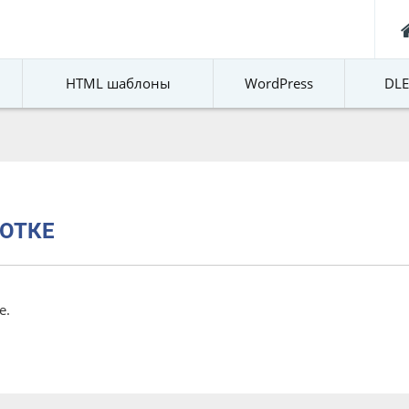
HTML шаблоны
WordPress
DL
ОТКЕ
е.