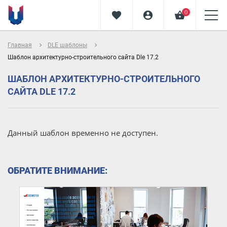
0
favorite
account_circle
shopping_basket
navigate_next
navigate_next
Главная
DLE шаблоны
Шаблон архитектурно-строительного сайта Dle 17.2
ШАБЛОН АРХИТЕКТУРНО-СТРОИТЕЛЬНОГО
САЙТА DLE 17.2
Данный шаблон временно не доступен.
ОБРАТИТЕ ВНИМАНИЕ: