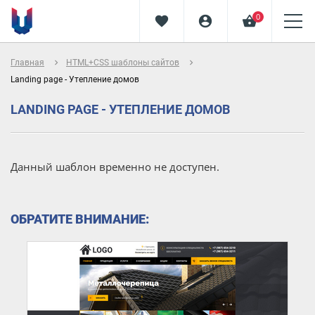
0
favorite
account_circle
shopping_basket
navigate_next
navigate_next
Главная
HTML+CSS шаблоны сайтов
Landing page - Утепление домов
LANDING PAGE - УТЕПЛЕНИЕ ДОМОВ
Данный шаблон временно не доступен.
ОБРАТИТЕ ВНИМАНИЕ: