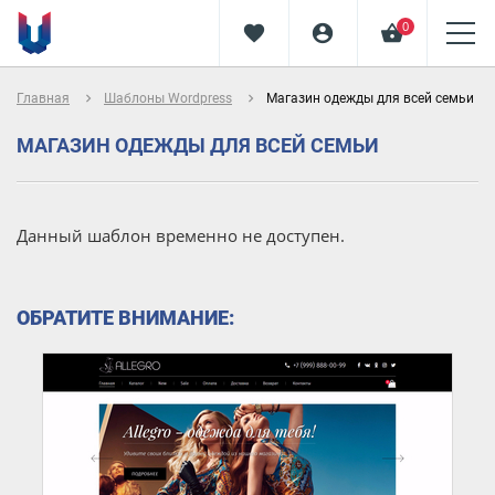
0
favorite
account_circle
shopping_basket
navigate_next
navigate_next
Главная
Шаблоны Wordpress
Магазин одежды для всей семьи
МАГАЗИН ОДЕЖДЫ ДЛЯ ВСЕЙ СЕМЬИ
Данный шаблон временно не доступен.
ОБРАТИТЕ ВНИМАНИЕ: