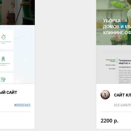
ЫЙ САЙТ
САЙТ К
#0000365
DLE ШАБ
2200 р.