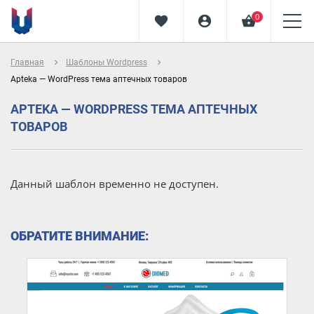
0
favorite
account_circle
shopping_basket
navigate_next
navigate_next
Главная
Шаблоны Wordpress
Apteka — WordPress тема аптечных товаров
APTEKA — WORDPRESS ТЕМА АПТЕЧНЫХ
ТОВАРОВ
Данный шаблон временно не доступен.
ОБРАТИТЕ ВНИМАНИЕ: