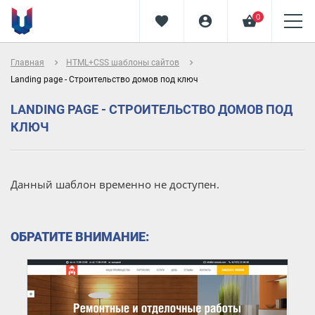
0
favorite
account_circle
shopping_basket
navigate_next
navigate_next
Главная
HTML+CSS шаблоны сайтов
Landing page - Строительство домов под ключ
LANDING PAGE - СТРОИТЕЛЬСТВО ДОМОВ ПОД
КЛЮЧ
Данный шаблон временно не доступен.
ОБРАТИТЕ ВНИМАНИЕ: