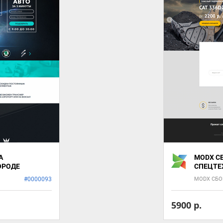
А
MODX С
ОРОДЕ
СПЕЦТЕ
#0000093
MODX СБО
5900 р.