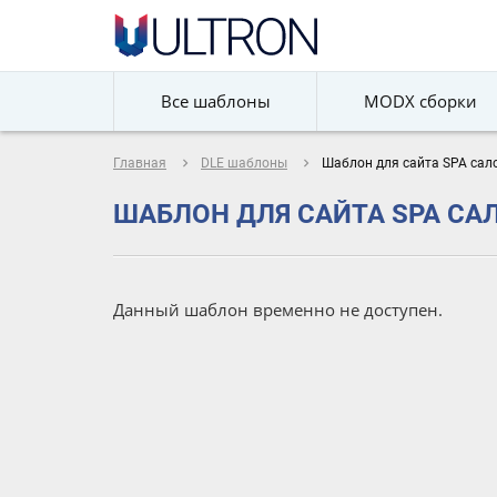
Все шаблоны
MODX сборки
navigate_next
navigate_next
Главная
DLE шаблоны
Шаблон для сайта SPA сало
ШАБЛОН ДЛЯ САЙТА SPA САЛ
Данный шаблон временно не доступен.