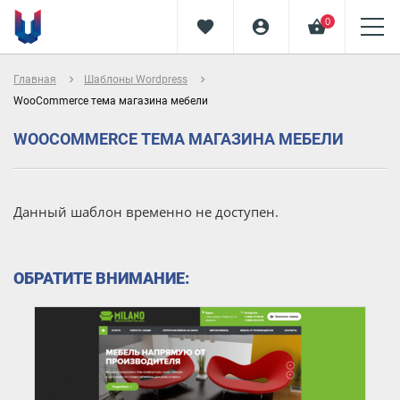
0
favorite
account_circle
shopping_basket
navigate_next
navigate_next
Главная
Шаблоны Wordpress
WooCommerce тема магазина мебели
WOOCOMMERCE ТЕМА МАГАЗИНА МЕБЕЛИ
Данный шаблон временно не доступен.
ОБРАТИТЕ ВНИМАНИЕ: