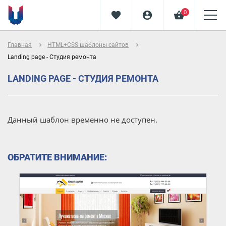
0
favorite
account_circle
shopping_basket
navigate_next
navigate_next
Главная
HTML+CSS шаблоны сайтов
Landing page - Студия ремонта
LANDING PAGE - СТУДИЯ РЕМОНТА
Данный шаблон временно не доступен.
ОБРАТИТЕ ВНИМАНИЕ: