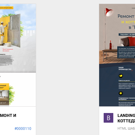
ЕМОНТ И
LANDING
КОТТЕД
#0000110
HTML ША