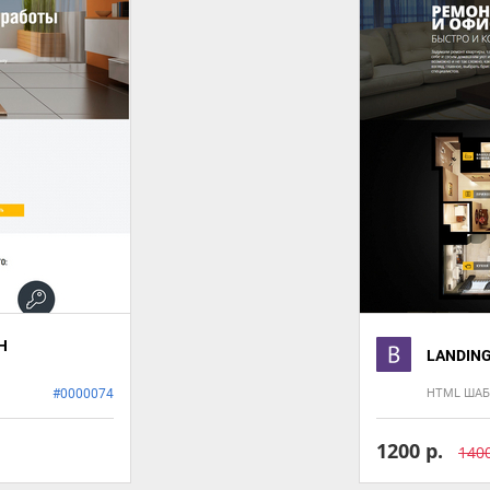
Н
LANDING
#0000074
HTML ША
1200 р.
1400